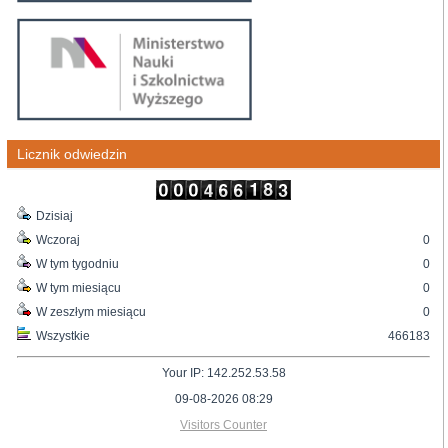
Licznik odwiedzin
Dzisiaj
Wczoraj
0
W tym tygodniu
0
W tym miesiącu
0
W zeszłym miesiącu
0
Wszystkie
466183
Your IP: 142.252.53.58
09-08-2026 08:29
Visitors Counter