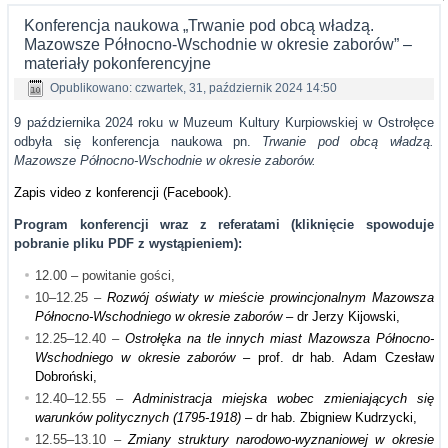
Konferencja naukowa „Trwanie pod obcą władzą.
Mazowsze Północno-Wschodnie w okresie zaborów” –
materiały pokonferencyjne
Opublikowano: czwartek, 31, październik 2024 14:50
9 października 2024 roku w Muzeum Kultury Kurpiowskiej w Ostrołęce
odbyła się konferencja naukowa pn.
Trwanie pod obcą władzą.
Mazowsze Północno-Wschodnie w okresie zaborów.
Zapis video z konferencji (Facebook).
Program konferencji wraz z referatami (kliknięcie spowoduje
pobranie pliku PDF z wystąpieniem):
12.00 – powitanie gości,
10–12.25 –
Rozwój oświaty w mieście prowincjonalnym Mazowsza
Północno-Wschodniego w okresie zaborów
– dr Jerzy Kijowski,
12.25–12.40 –
Ostrołęka na tle innych miast Mazowsza Północno-
Wschodniego w okresie zaborów
– prof. dr hab. Adam Czesław
Dobroński,
12.40–12.55 –
Administracja miejska wobec zmieniających się
warunków politycznych (1795-1918)
– dr hab. Zbigniew Kudrzycki,
12.55–13.10 –
Zmiany struktury narodowo-wyznaniowej w okresie