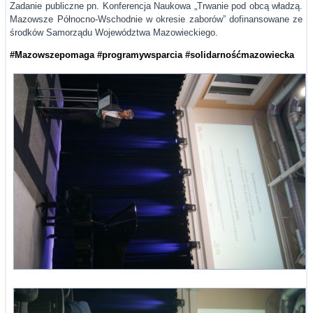
Zadanie publiczne pn. Konferencja Naukowa „Trwanie pod obcą władzą.
Mazowsze Północno-Wschodnie w okresie zaborów” dofinansowane ze
środków Samorządu Województwa Mazowieckiego.
#Mazowszepomaga
#programywsparcia
#solidarnośćmazowiecka