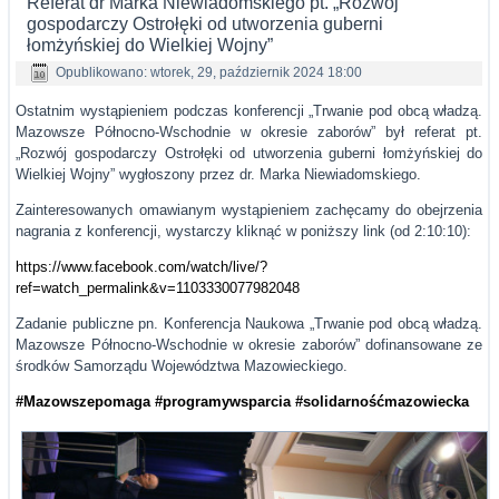
Referat dr Marka Niewiadomskiego pt. „Rozwój
gospodarczy Ostrołęki od utworzenia guberni
łomżyńskiej do Wielkiej Wojny”
Opublikowano: wtorek, 29, październik 2024 18:00
Ostatnim wystąpieniem podczas konferencji „Trwanie pod obcą władzą.
Mazowsze Północno-Wschodnie w okresie zaborów” był referat pt.
„Rozwój gospodarczy Ostrołęki od utworzenia guberni łomżyńskiej do
Wielkiej Wojny” wygłoszony przez dr. Marka Niewiadomskiego.
Zainteresowanych omawianym wystąpieniem zachęcamy do obejrzenia
nagrania z konferencji, wystarczy kliknąć w poniższy link (od 2:10:10):
https://www.facebook.com/watch/live/?
ref=watch_permalink&v=1103330077982048
Zadanie publiczne pn. Konferencja Naukowa „Trwanie pod obcą władzą.
Mazowsze Północno-Wschodnie w okresie zaborów” dofinansowane ze
środków Samorządu Województwa Mazowieckiego.
#Mazowszepomaga
#programywsparcia
#solidarnośćmazowiecka