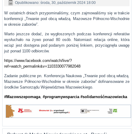
Opublikowano: środa, 30, październik 2024 18:00
W ostatnich dniach przypominaliśmy, czym zajmowaliśmy się w trakcie
konferencji „Trwanie pod obcą władzą. Mazowsze Północno-Wschodnie
w okresie zaborów”.
Warto jeszcze dodać, że wygłoszonych podczas konferencji referatów
wysłuchało na żywo ponad 80 osób. Natomiast relacja online, która
wciąż jest dostępna pod podanym poniżej linkiem, przyciągnęła uwagę
już ponad 1100 odbiorców.
https://www.facebook.com/watch/live/?
ref=watch_permalink&v=1103330077982048
Zadanie publiczne pn. Konferencja Naukowa „Trwanie pod obcą władzą.
Mazowsze Północno-Wschodnie w okresie zaborów” dofinansowane ze
środków Samorządu Województwa Mazowieckiego.
#Mazowszepomaga
,
#programywsparcia
#solidarnośćmazowiecka