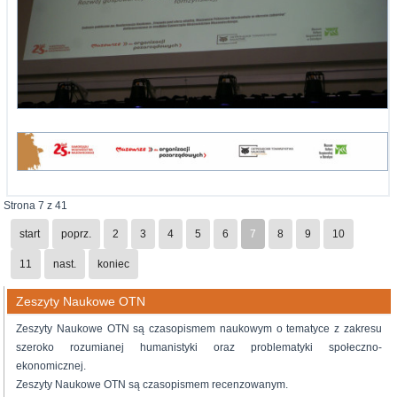
Strona 7 z 41
start
poprz.
2
3
4
5
6
7
8
9
10
11
nast.
koniec
Zeszyty Naukowe OTN
Zeszyty Naukowe OTN są czasopismem naukowym o tematyce z zakresu
szeroko rozumianej humanistyki oraz problematyki społeczno-
ekonomicznej.
Zeszyty Naukowe OTN są czasopismem recenzowanym.