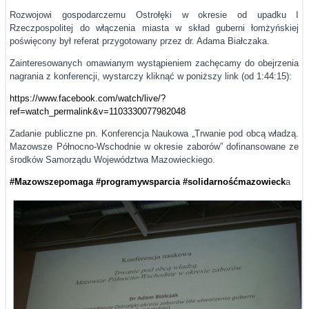
Rozwojowi gospodarczemu Ostrołęki w okresie od upadku I
Rzeczpospolitej do włączenia miasta w skład guberni łomżyńskiej
poświęcony był referat przygotowany przez dr. Adama Białczaka.
Zainteresowanych omawianym wystąpieniem zachęcamy do obejrzenia
nagrania z konferencji, wystarczy kliknąć w poniższy link (od 1:44:15):
https://www.facebook.com/watch/live/?
ref=watch_permalink&v=1103330077982048
Zadanie publiczne pn. Konferencja Naukowa „Trwanie pod obcą władzą.
Mazowsze Północno-Wschodnie w okresie zaborów” dofinansowane ze
środków Samorządu Województwa Mazowieckiego.
#Mazowszepomaga
#programywsparcia
#solidarnośćmazowieck
a