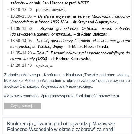
zaborów
– dr hab. Jan Mironczuk prof. WSTS,
13.10–13.20 – przerwa kawowa,
13.20–13.35 –
Działania wojenne na terenie Mazowsza Północno-
Wschodniego w latach 1806-1864
– dr Krzysztof Augustyniak,
13.35–13.50 –
Rozwój gospodarczy Ostrołęki okresu zaborów
(do
utworzenia guberni łomżyńskiej
)
– dr Adam Białczak,
13.50–14.05 –
Rozwój gospodarczy Ostrołęki od utworzenia guberni
łomżyńskiej do Wielkiej Wojny
– dr Marek Niewiadomski,
14.05–14.20 –
Rola O. Bernardynów w życiu społeczno-religijnym do
okresu kasaty (1864)
– dr Barbara Kalinowska,
14.20–14.40 – dyskusja.
Zadanie publiczne pn. Konferencja Naukowa „Trwanie pod obcą władzą.
Mazowsze Północno-Wschodnie w okresie zaborów” dofinansowane ze
środków Samorządu Województwa Mazowieckiego.
#Mazowszepomaga, #programywsparcia #solidarnośćmazowiecka
Czytaj więcej...
Konferencja „Trwanie pod obcą władzą. Mazowsze
Północno-Wschodnie w okresie zaborów” za nami!