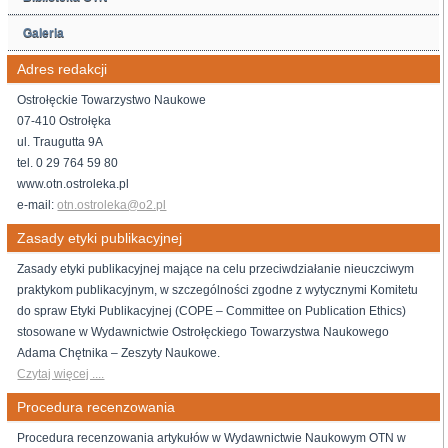
Galeria
Adres redakcji
Ostrołęckie Towarzystwo Naukowe
07-410 Ostrołęka
ul. Traugutta 9A
tel. 0 29 764 59 80
www.otn.ostroleka.pl
e-mail:
otn.ostroleka@o2.pl
Zasady etyki publikacyjnej
Zasady etyki publikacyjnej mające na celu przeciwdziałanie nieuczciwym
praktykom publikacyjnym, w szczególności zgodne z wytycznymi Komitetu
do spraw Etyki Publikacyjnej (COPE – Committee on Publication Ethics)
stosowane w Wydawnictwie Ostrołęckiego Towarzystwa Naukowego
Adama Chętnika – Zeszyty Naukowe.
Czytaj więcej ....
Procedura recenzowania
Procedura recenzowania artykułów w Wydawnictwie Naukowym OTN w