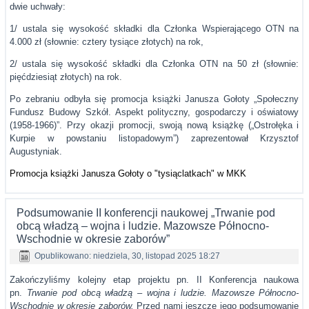
dwie uchwały:
1/ ustala się wysokość składki dla Członka Wspierającego OTN na
4.000 zł (słownie: cztery tysiące złotych) na rok,
2/ ustala się wysokość składki dla Członka OTN na 50 zł (słownie:
pięćdziesiąt złotych) na rok.
Po zebraniu odbyła się promocja książki Janusza Gołoty „Społeczny
Fundusz Budowy Szkół. Aspekt polityczny, gospodarczy i oświatowy
(1958-1966)”. Przy okazji promocji, swoją nową książkę („Ostrołęka i
Kurpie w powstaniu listopadowym”) zaprezentował Krzysztof
Augustyniak.
Promocja książki Janusza Gołoty o "tysiąclatkach" w MKK
Podsumowanie II konferencji naukowej „Trwanie pod
obcą władzą – wojna i ludzie. Mazowsze Północno-
Wschodnie w okresie zaborów”
Opublikowano: niedziela, 30, listopad 2025 18:27
Zakończyliśmy kolejny etap projektu pn. II Konferencja naukowa
pn.
Trwanie pod obcą władzą – wojna i ludzie. Mazowsze Północno-
Wschodnie w okresie zaborów.
Przed nami jeszcze jego podsumowanie