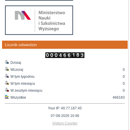
Licznik odwiedzin
Dzisiaj
Wczoraj
0
W tym tygodniu
0
W tym miesiącu
0
W zeszłym miesiącu
0
Wszystkie
466183
Your IP: 40.77.167.45
07-08-2026 10:46
Visitors Counter