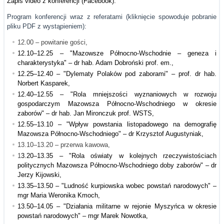
Zapis video z konferencji (Facebook).
Program konferencji wraz z referatami (kliknięcie spowoduje pobranie
pliku PDF z wystąpieniem):
12.00 – powitanie gości,
12.10–12.25 – "Mazowsze Północno-Wschodnie – geneza i
charakterystyka" – dr hab. Adam Dobroński prof. em.,
12.25–12.40 – "Dylematy Polaków pod zaborami" – prof. dr hab.
Norbert Kasparek,
12.40–12.55 – "Rola mniejszości wyznaniowych w rozwoju
gospodarczym Mazowsza Północno-Wschodniego w okresie
zaborów" – dr hab. Jan Mironczuk prof. WSTS,
12.55–13.10 – "Wpływ powstania listopadowego na demografię
Mazowsza Północno-Wschodniego" – dr Krzysztof Augustyniak,
13.10–13.20 – przerwa kawowa,
1
3.20–13.35 – "Rola oświaty w kolejnych rzeczywistościach
politycznych Mazowsza Północno-Wschodniego doby zaborów" – dr
Jerzy Kijowski,
13.35–13.50 – "Ludność kurpiowska wobec powstań narodowych" –
mgr Maria Weronika Kmoch,
13.50–14.05 – "Działania militarne w rejonie Myszyńca w okresie
powstań narodowych" – mgr Marek Nowotka,