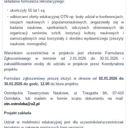
składania formularza rekrutacyjnego:
ukończyły 55 lat I są
odbiorcami oferty edukacyjnej OTN np. brały udział w konferencjach,
sesjach naukowych i popularnonaukowych, angażowały się w
badania naukowe, spotkaniach, odczytach skierowanych do
organizacji seniorów, szkół, instytucji kultury, naukowych i
samorządowych oraz korzystały z dorobku wydawniczego (zeszyty
naukowe, monografie).
Warunkiem uczestnictwa w projekcie jest złożenie Formularza
Zgłoszeniowego w terminie od 2.01.2026 do 30.01.2026 i
zakwalifikowanie osoby do udziału w projekcie przez Koordynatora
projektu.
Formularz zgłoszeniowy proszę złożyć w okresie od
02.01.2026 do
30.01.2026
do godz. 12.00
do biura projektu:
Ostrołęckie Towarzystwo Naukowe, ul. Traugutta 9A, 07-410
Ostrołęka, lub mailem w formie scanu dokumentu na mail:
otn.ostroleka@o2.pl
Projekt zakłada
Udział w mobilności edukacyjnej jest dla uczestników/uczestniczek
bezpłatny w zakresie poniższych form wsparcia: