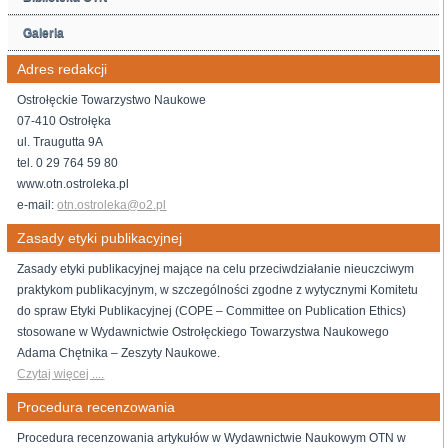
Galeria
Adres redakcji
Ostrołęckie Towarzystwo Naukowe
07-410 Ostrołęka
ul. Traugutta 9A
tel. 0 29 764 59 80
www.otn.ostroleka.pl
e-mail:
otn.ostroleka@o2.pl
Zasady etyki publikacyjnej
Zasady etyki publikacyjnej mające na celu przeciwdziałanie nieuczciwym
praktykom publikacyjnym, w szczególności zgodne z wytycznymi Komitetu
do spraw Etyki Publikacyjnej (COPE – Committee on Publication Ethics)
stosowane w Wydawnictwie Ostrołęckiego Towarzystwa Naukowego
Adama Chętnika – Zeszyty Naukowe.
Czytaj więcej ....
Procedura recenzowania
Procedura recenzowania artykułów w Wydawnictwie Naukowym OTN w