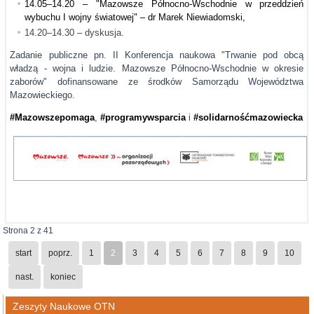
14.05–14.20 – "Mazowsze Północno-Wschodnie w przeddzień
wybuchu I wojny światowej" – dr Marek Niewiadomski,
14.20–14.30 – dyskusja.
Zadanie publiczne pn. II Konferencja naukowa "Trwanie pod obcą
władzą - wojna i ludzie. Mazowsze Północno-Wschodnie w okresie
zaborów" dofinansowane ze środków Samorządu Województwa
Mazowieckiego.
#Mazowszepomaga
,
#programywsparcia
i
#solidarnośćmazowiecka
Strona 2 z 41
start
poprz.
1
2
3
4
5
6
7
8
9
10
nast.
koniec
Zeszyty Naukowe OTN